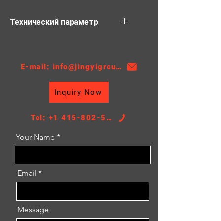
Технический параметр
Материал: ПА
Толщина: 16/26/32
АТ/МТ: АТ
E-mail: info@jingyigroupcn.com
Высота ядра: 375
Ширина ядра: 648
Inquiry Now
РАЗМЕР БАКА: 46/47*670
Tel: +1 415-802-5796
Your Name
Email
Message