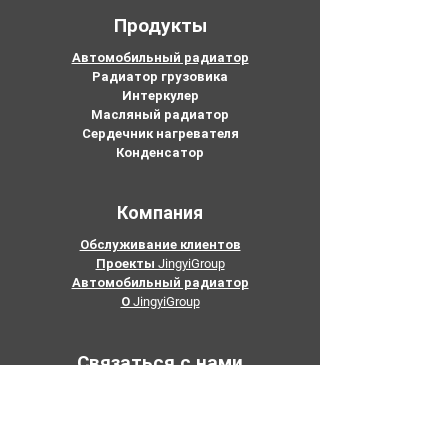
Продукты
Автомобильный радиатор
Радиатор грузовика
Интеркулер
Масляный радиатор
Сердечник нагревателя
Конденсатор
Компания
Обслуживание клиентов
Проекты JingyiGroup
Автомобильный радиатор
О JingyiGroup
Связаться с нами
Электронная почта:
mary@joyocar.com
Тел:
626-625-5675
415-802-5796