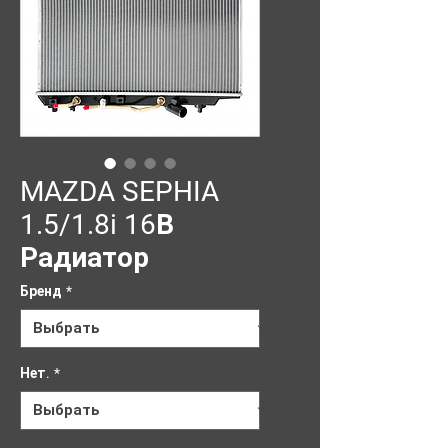
MAZDA SEPHIA
1.5/1.8i 16В
Радиатор
Бренд
*
Нет.
*