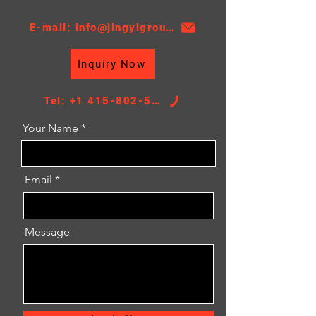
Толщина: 16
АТ/МТ: МТ
E-mail: info@jingyigroupcn.com
Высота ядра: 690
Ширина ядра: 338
Inquiry Now
РАЗМЕР БАКА: 49/49*347
Tel: +1 415-802-5796
Your Name
Email
Message