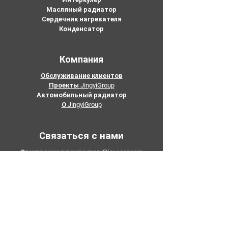
Масляный радиатор
Сердечник нагревателя
Конденсатор
Компания
Обслуживание клиентов
Проекты JingyiGroup
Автомобильный радиатор
О JingyiGroup
Связаться с нами
Электронная почта:
mary@joyocar.com
Тел:
626-625-5675
415-802-5796
+86-133 3659 1118
Добавить: Нет. 5, промышленная зона
Пиншань, город Хуашань, район Хуаду,
Гуанчжоу