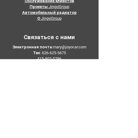
Обслуживание клиентов
Проекты JingyiGroup
Автомобильный радиатор
О JingyiGroup
Связаться с нами
Электронная почта:
mary@joyocar.com
Тел:
626-625-5675
415-802-5796
+86-133 3659 1118
Добавить: Нет. 5, промышленная зона
Пиншань, город Хуашань, район Хуаду,
Гуанчжоу
Подписывайтесь на нас