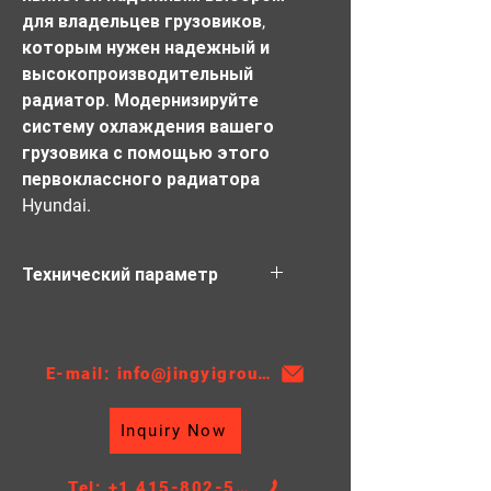
для владельцев грузовиков, 
которым нужен надежный и 
высокопроизводительный 
радиатор. Модернизируйте 
систему охлаждения вашего 
грузовика с помощью этого 
первоклассного радиатора 
Hyundai.
Технический параметр
Материал: АЛ
Толщина: 68
АТ/МТ:МТ
E-mail: info@jingyigroupcn.com
Высота ядра: 651
Ширина ядра: 608
Inquiry Now
РАЗМЕР БАКА: 105/105*628
Tel: +1 415-802-5796