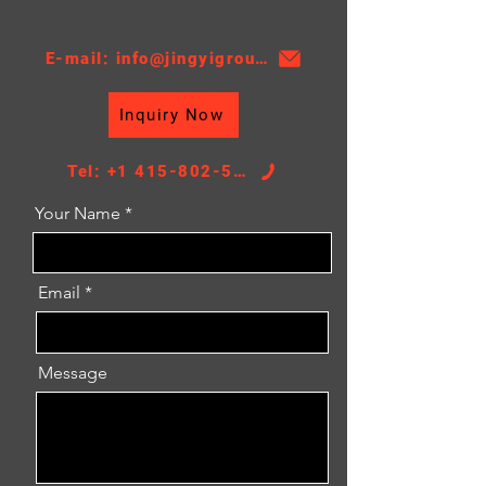
Материал: ПА
Толщина: 16
АТ/МТ:АТ
E-mail: info@jingyigroupcn.com
Высота ядра: 500
Ширина ядра: 388
Inquiry Now
РАЗМЕР БАКА: 46,5/46,5*392,5
Tel: +1 415-802-5796
Your Name
Email
Message