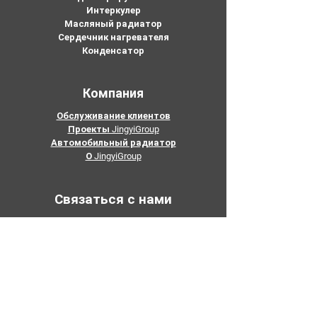
Интеркулер
Масляный радиатор
Сердечник нагревателя
Конденсатор
Компания
Обслуживание клиентов
Проекты JingyiGroup
Автомобильный радиатор
О JingyiGroup
Связаться с нами
Электронная почта:
mary@joyocar.com
Тел:
626-625-5675
415-802-5796
+86-133 3659 1118
Добавить: Нет. 5, промышленная зона
Пиншань, город Хуашань, район Хуаду,
Гуанчжоу