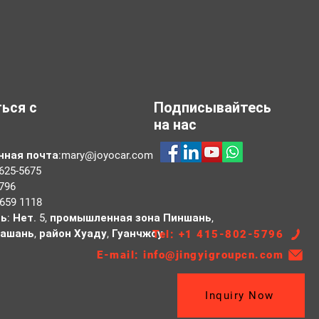
ься с
Подписывайтесь
на нас
нная почта:
mary@joyocar.com
625-5675
796
659 1118
ь: Нет. 5, промышленная зона Пиншань,
ашань, район Хуаду, Гуанчжоу
Tel: +1 415-802-5796
E-mail: info@jingyigroupcn.com
Inquiry Now