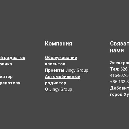
Компания
Связат
нами
й радиатор
Обслуживание
Электро
овика
клиентов
Тел: 626-
Проекты JingyiGroup
415-802-5
иатор
Автомобильный
+86-133 3
гревателя
радиатор
Добавит
О JingyiGroup
город Ху