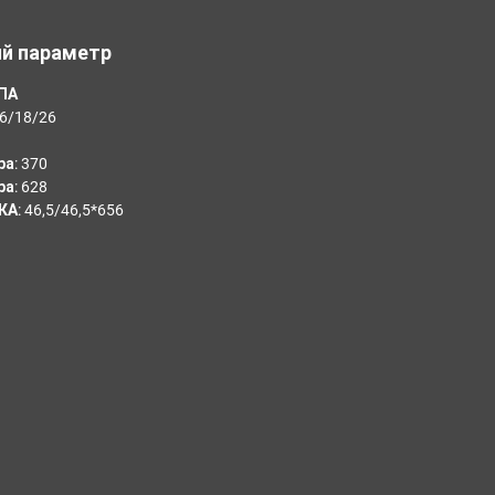
ий параметр
 ПА
6/18/26
а: 370
а: 628
А: 46,5/46,5*656