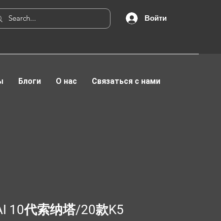
Войти
ы
Блоги
О нас
Связаться с нами
AI 10代索纳塔/20款K5