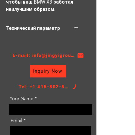
чтобы ваш BMW X3 работал 
наилучшим образом.
Технический параметр
Материал: ПА
Толщина: 32
АТ/МТ:МТ
E-mail: info@jingyigroupcn.com
Ниссенс №: 60803A
Разрешение: 2771/13277
Inquiry Now
Высота ядра: 580
Ширина ядра: 498
РАЗМЕР БАКА: 48/48*514
Tel: +1 415-802-5796
Your Name
Email