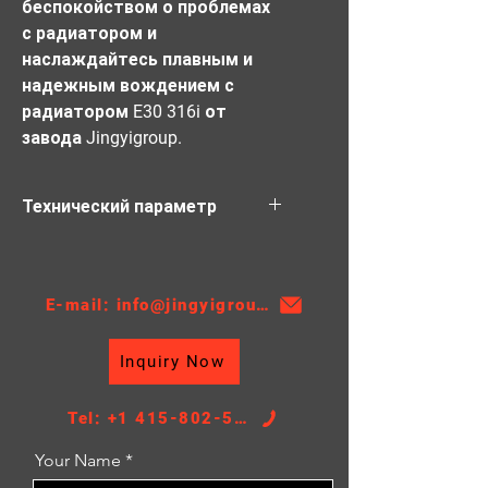
беспокойством о проблемах 
с радиатором и 
наслаждайтесь плавным и 
надежным вождением с 
радиатором E30 316i от 
завода Jingyigroup.
Технический параметр
Материал: ПА
Толщина: 32
АТ/МТ:МТ
E-mail: info@jingyigroupcn.com
Ниссенс №: 60623A
Inquiry Now
Разрешение: 1295
Высота ядра: 440
Ширина ядра: 438
Tel: +1 415-802-5796
РАЗМЕР БАКА: 59,7/59,7*458,5
Your Name