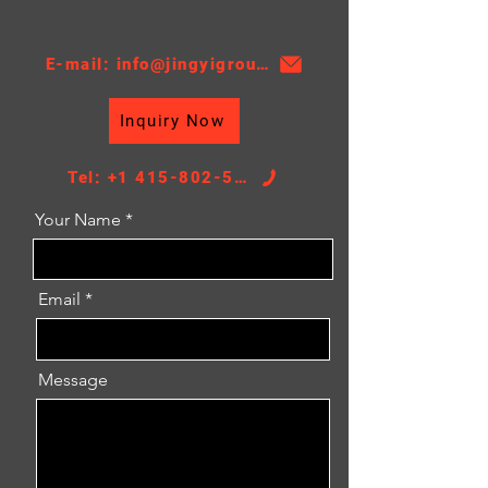
E-mail: info@jingyigroupcn.com
Inquiry Now
Tel: +1 415-802-5796
Your Name
Email
Message