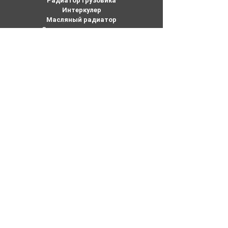
Радиатор грузовика
Интеркулер
Масляный радиатор
Сердечник нагревателя
Конденсатор
Компания
Обслуживание клиентов
Проекты JingyiGroup
Автомобильный радиатор
О JingyiGroup
Связаться с нами
Электронная почта:
mary@joyocar.com
Тел:
626-625-5675
415-802-5796
+86-133 3659 1118
Добавить: Нет. 5, промышленная зона
Пиншань, город Хуашань, район Хуаду,
Гуанчжоу