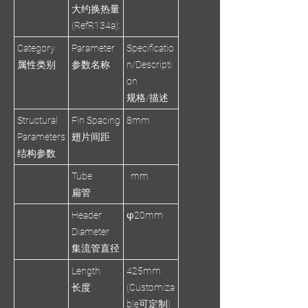
大约换热量
(RefR134a):
Category
Parameter
Specificatio
属性类别
参数名称
n/Descripti
on
规格/描述
Structural
Fin Spacing
8mm
Parameters
翅片间距
结构参数
Tube
mm
扁管
Header
φ20mm
Diameter
集流管直径
Length
425mm
长度
(Customiza
ble可定制)