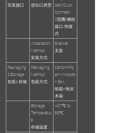
安装接口
进出口类型
ded/Quick
Connect
O型圈/螺纹
接口/快接
式
Installation
Bracket
Method
支架
安装方式
Packaging
Packaging
Carton+Fo
&Storage
Method
am/Woode
包装&存储
包装方式
n Box
纸箱+泡沫/
木箱
Storage
-40°℃ to
Temperatur
85℃
e
存储温度