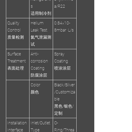
s
a/R22
适用制冷剂
Quality
Helium
0.84×10-
Control
Leak Test
8mbar ·L/s
质量检测
氦气泄漏测
试
Surface
Anti-
Spray
Treatment
corrosion
Coating
表面处理
Coating
喷涂涂层
防腐涂层
Color
Black/Silver
颜色
/Customiza
ble
黑色/银色/
定制
Installation
Inlet/Outlet
O-
Interface
Type
Ring/Threa