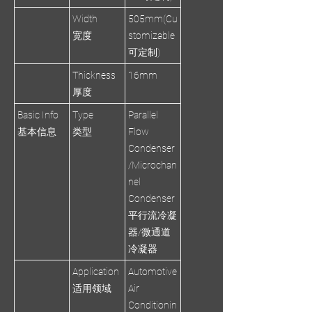
Width
505mm(Cu
宽度
stomizable
可定制)
Thickness
16mm
厚度
Basic Info
Type
Parallel
基本信息
类型
Flow
Condenser
/Microchan
nel
Condenser
平行流冷凝
器/微通道
冷凝器
Application
Automotive
适用领域
Air
Conditionin