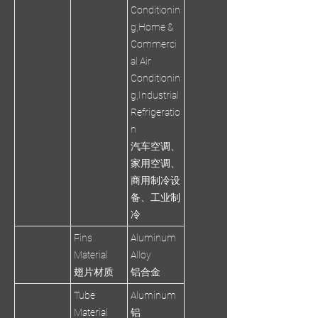
Conditionin
g,Home &
Commerci
al Air
Conditionin
g,Industrial
Refrigeratio
n
汽车空调、
家用空调、
商用制冷设
备、工业制
冷
Fins
Aluminum
Material
Alloy
翅片材质
铝合金
Tube
Aluminum
Material
铝