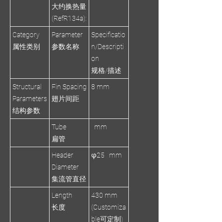
大约换热量
(RefR134a):
Category
Parameter
Specificatio
属性类别
参数名称
n/Descripti
on
规格/描述
Structural
Fin Spacing
8 mm
Parameters
翅片间距
结构参数
Tube
mm
扁管
Header
φ25 mm
Diameter
集流管直径
Length
430 mm
长度
(Customiza
ble可定制)