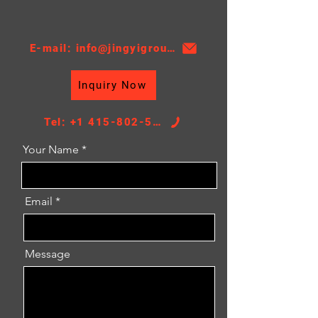
TS16949, 18 Moths
E-mail: info@jingyigroupcn.com
Inquiry Now
Tel: +1 415-802-5796
Your Name
Email
Message