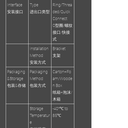
Interface
Type
Ring/Threa
安装接口
进出口类型
ded/Quick
Connect
O型圈/螺纹
接口/快接
式
Installation
Bracket
Method
支架
安装方式
Packaging
Packaging
Carton+Fo
&Storage
Method
am/Woode
包装&存储
包装方式
n Box
纸箱+泡沫/
木箱
Storage
-40°℃ to
Temperatur
85℃
e