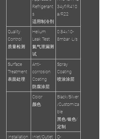
Refrigerant
34yf/R410
s
a/R22
适用制冷剂
Quality
Helium
0.84×10-
Control
Leak Test
8mbar ·L/s
质量检测
氦气泄漏测
试
Surface
Anti-
Spray
Treatment
corrosion
Coating
表面处理
Coating
喷涂涂层
防腐涂层
Color
Black/Silver
颜色
/Customiza
ble
黑色/银色/
定制
Installation
Inlet/Outlet
O-