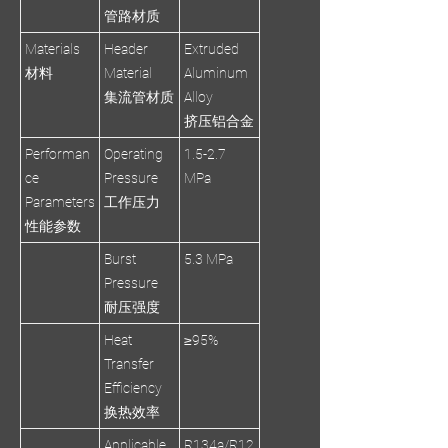
管路材质
Materials
Header
Extruded
材料
Material
Aluminum
集流管材质
Alloy
挤压铝合金
Performan
Operating
1.5-2.7
ce
Pressure
MPa
Parameters
工作压力
性能参数
Burst
5.3 MPa
Pressure
耐压强度
Heat
≥95%
Transfer
Efficiency
换热效率
Applicable
R134a/R12