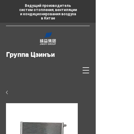
Ведущий производитель
систем отопления, вентиляции
и кондиционирования воздуха
в Китае
Группа Цзинъи