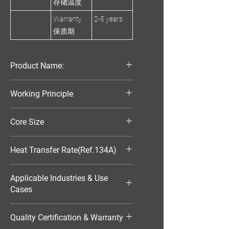
存储温度
Warranty
2-5 years
保质期
Product Name:
Parallel Flow Finned Industrial
Working Principle
Aluminum Condenser
Air-Cooled
Core Size
430*356*20
Heat Transfer Rate(Ref.134A)
6658W
Applicable Industries & Use
Cases
HVAC（暖通空调）
Quality Certification & Warranty