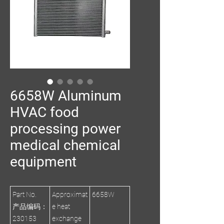
6658W Aluminum
HVAC food
processing power
medical chemical
equipment
Part No.
Approximat
6658W
产品编码：
e heat
230153
exchange