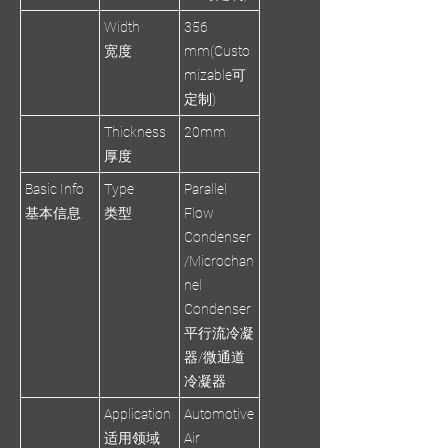
Width
356
宽度
mm(Custo
mizable可
定制)
Thickness
20mm
厚度
Basic Info
Type
Parallel
基本信息
类型
Flow
Condenser
/Microchan
nel
Condenser
平行流冷凝
器/微通道
冷凝器
Application
Automotive
适用领域
Air