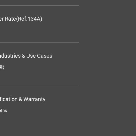
er Rate(Ref.134A)
ndustries & Use Cases
调）
ification & Warranty
oths