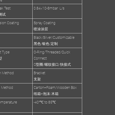
ak Test
0.84×10-8mbar ·L/s
测试
sion Coating
Spray Coating
喷涂涂层
Black/Silver/Customizable
黑色/银色/定制
et Type
O-Ring/Threaded/Quick
型
Connect
O型圈/螺纹接口/快接式
on Method
Bracket
支架
g Method
Carton+Foam/Wooden Box
纸箱+泡沫/木箱
emperature
-40°℃ to 85℃