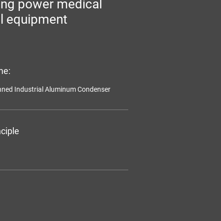
ing power medical
l equipment
me:
inned Industrial Aluminum Condenser
ciple