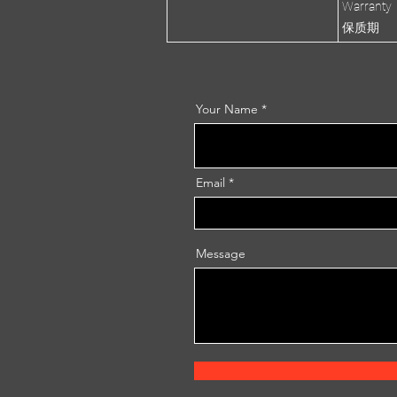
Warranty
保质期
Your Name
Email
Message