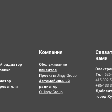
Компания
Связат
нами
й радиатор
Обслуживание
Электро
овика
клиентов
Тел: 626-
Проекты JingyiGroup
415-802-5
иатор
Автомобильный
+86-133 3
гревателя
радиатор
Добавит
О JingyiGroup
город Ху