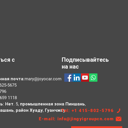
ься с
Подписывайтесь
на нас
нная почта:
mary@joyocar.com
625-5675
796
659 1118
ь: Нет. 5, промышленная зона Пиншань,
ашань, район Хуаду, Гуанчжоу
Tel: +1 415-802-5796
E-mail: info@jingyigroupcn.com