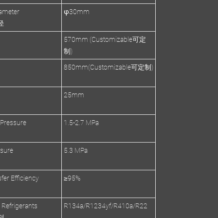
ameter
φ30mm
径
570mm (Customizable可定
制)
850mm(Customizable可定制)
s
25mm
 Pressure
1.5-2.7 MPa
ssure
5.3 MPa
fer Efficiency
≥95%
 Refrigerants
R134a/R1234yf/R410a/R22
剂