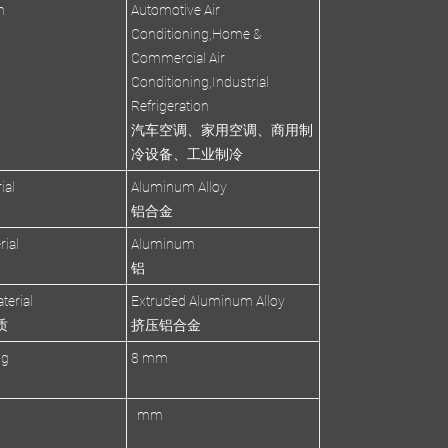
n
Automotive Air
Conditioning,Home &
Commercial Air
Conditioning,Industrial
Refrigeration
汽车空调、家用空调、商用制
冷设备、工业制冷
ial
Aluminum Alloy
铝合金
rial
Aluminum
铝
terial
Extruded Aluminum Alloy
质
挤压铝合金
ng
8 mm
mm