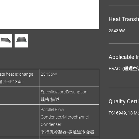
Heat Transf
25436W
Applicable I
HVAC（暖通空
te heat exchange
25436W
efR134a):
r
Specification/Description
规格/描述
Quality Cert
Parallel Flow
TS16949, 18 M
Condenser/Microchannel
Condenser
平行流冷凝器/微通道冷凝器